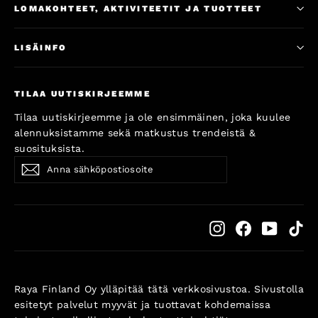
LOMAKOHTEET, AKTIVITEETIT JA TUOTTEET
LISÄINFO
TILAA UUTISKIRJEEMME
Tilaa uutiskirjeemme ja ole ensimmäinen, joka kuulee
alennuksistamme sekä matkustus trendeistä &
suosituksista.
Anna
Subscribe
Subscribe
sähköpostiosoite
Instagram
Facebook
YouTub
Ti
Raya Finland Oy ylläpitää tätä verkkosivustoa. Sivustolla
esitetyt palvelut myyvät ja tuottavat kohdemaissa