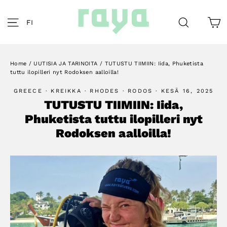
Skip
to
C
Site navigation
Search
FI
content
Home
/
UUTISIA JA TARINOITA
/
TUTUSTU TIIMIIN: Iida, Phuketista
tuttu ilopilleri nyt Rodoksen aalloilla!
GREECE
·
KREIKKA
·
RHODES
·
RODOS
·
KESÄ 16, 2025
TUTUSTU TIIMIIN: Iida,
Phuketista tuttu ilopilleri nyt
Rodoksen aalloilla!