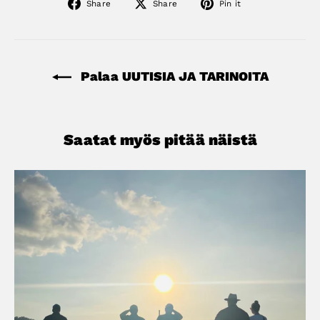
Share
Share
Pin
Share
Share
Pin it
on
on
on
Facebook
X
Pinterest
Palaa UUTISIA JA TARINOITA
Saatat myös pitää näistä