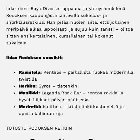
Iida toimii Raya Diversin oppaana ja yhteyshenkilönä
Rodoksen kaupungista lähtevillä sukellus- ja
snorklausretkillä. Hän pitää huolen siitä, että jokainen
meripäivä alkaa leppoisasti ja sujuu kuin tanssi – olitpa
sitten ensikertalainen, kurssilainen tai kokenut
sukeltaja.
Iidan Rodoksen suosikit:
Ravintola:
Pentelis – paikallista ruokaa modernilla
twistillä
Herkku:
Gyros – tietenkin!
Musiikki:
Legends Rock Bar – rentoa rokkia ja
hyvät fiilikset päivän päätteeksi
Meriretki:
Kalithea – kristallinkirkasta vettä ja
upeita kalliorantoja
TUTUSTU RODOKSEN RETKIIN